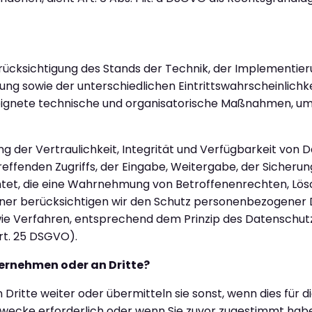
ücksichtigung des Stands der Technik, der Implementier
g sowie der unterschiedlichen Eintrittswahrscheinlichke
geeignete technische und organisatorische Maßnahmen, um
der Vertraulichkeit, Integrität und Verfügbarkeit von D
effenden Zugriffs, der Eingabe, Weitergabe, der Sicherun
htet, die eine Wahrnehmung von Betroffenenrechten, Lö
ner berücksichtigen wir den Schutz personenbezogener D
wie Verfahren, entsprechend dem Prinzip des Datenschut
rt. 25 DSGVO).
ternehmen oder an Dritte?
itte weiter oder übermitteln sie sonst, wenn dies für d
zwecke erforderlich oder wenn Sie zuvor zugestimmt ha