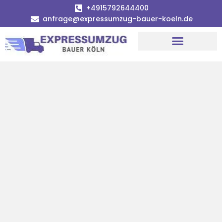
+4915792644400
anfrage@expressumzug-bauer-koeln.de
Umzugsunternehmen Köln