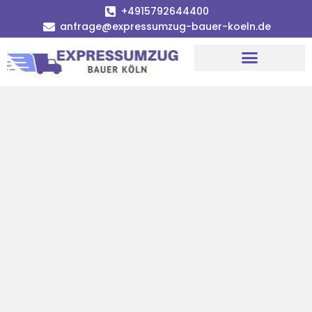
+4915792644400
anfrage@expressumzug-bauer-koeln.de
Umzugsunternehmen Köln