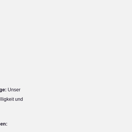
ge:
Unser
ligkeit und
hen: