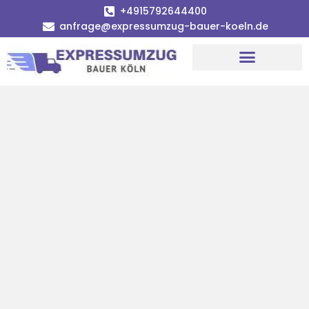
+4915792644400
anfrage@expressumzug-bauer-koeln.de
Umzugsunternehmen Köln