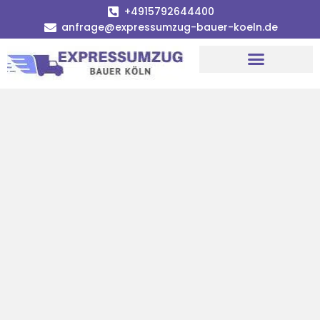
+4915792644400
anfrage@expressumzug-bauer-koeln.de
Umzugsunternehmen Köln