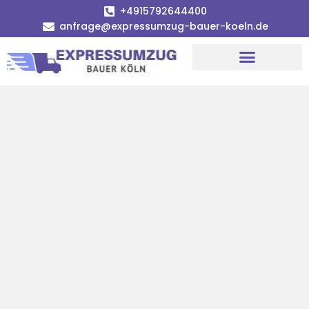
+4915792644400
anfrage@expressumzug-bauer-koeln.de
Umzugsunternehmen Köln