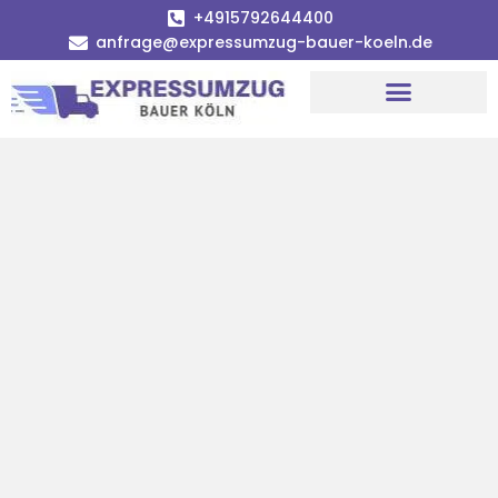
+4915792644400
anfrage@expressumzug-bauer-koeln.de
Umzugsunternehmen Köln