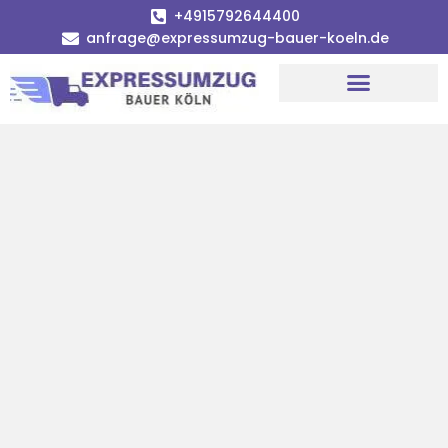
+4915792644400
anfrage@expressumzug-bauer-koeln.de
Umzugsunternehmen Köln