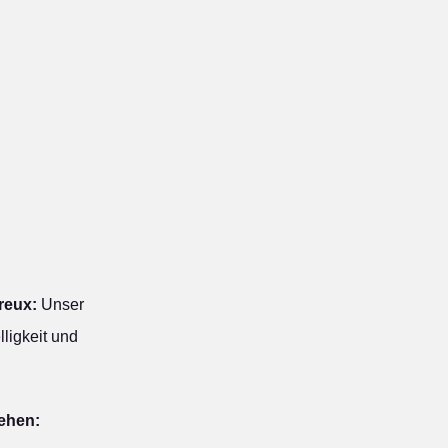
reux:
Unser
ligkeit und
iehen: