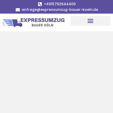
+4915792644400
anfrage@expressumzug-bauer-koeln.de
Umzugsunternehmen Köln