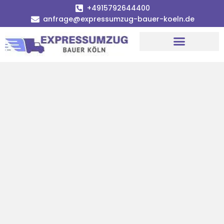
+4915792644400
anfrage@expressumzug-bauer-koeln.de
Umzugsunternehmen Köln