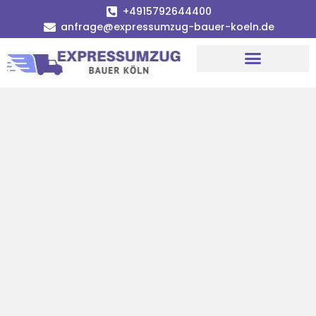
+4915792644400
anfrage@expressumzug-bauer-koeln.de
Umzugsunternehmen Köln