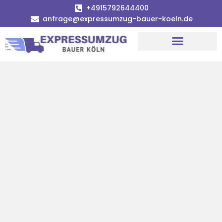
+4915792644400
anfrage@expressumzug-bauer-koeln.de
Umzugsunternehmen Köln