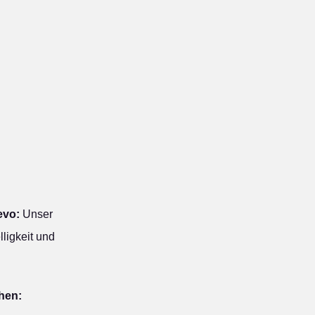
evo:
Unser
ligkeit und
ehen: