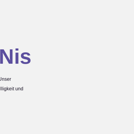
Nis
nser
ligkeit und