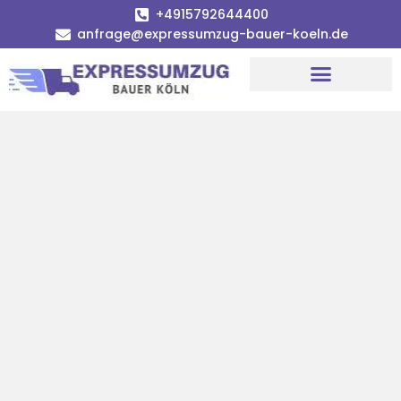
+4915792644400
anfrage@expressumzug-bauer-koeln.de
Umzugsunternehmen Köln