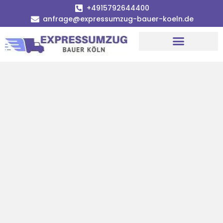
+4915792644400
anfrage@expressumzug-bauer-koeln.de
Umzugsunternehmen Köln