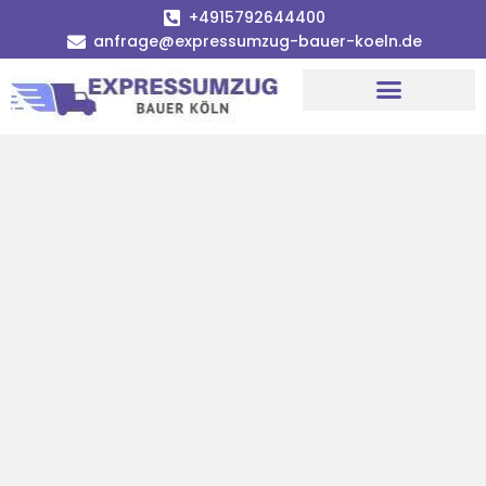
+4915792644400
anfrage@expressumzug-bauer-koeln.de
Umzugsunternehmen Köln