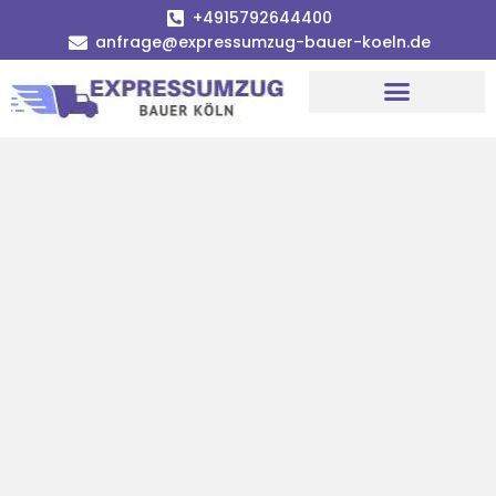
+4915792644400
anfrage@expressumzug-bauer-koeln.de
Umzugsunternehmen Köln