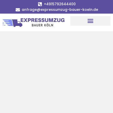
+4915792644400
anfrage@expressumzug-bauer-koeln.de
Umzugsunternehmen Köln