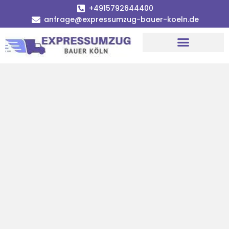
+4915792644400
anfrage@expressumzug-bauer-koeln.de
Umzugsunternehmen Köln