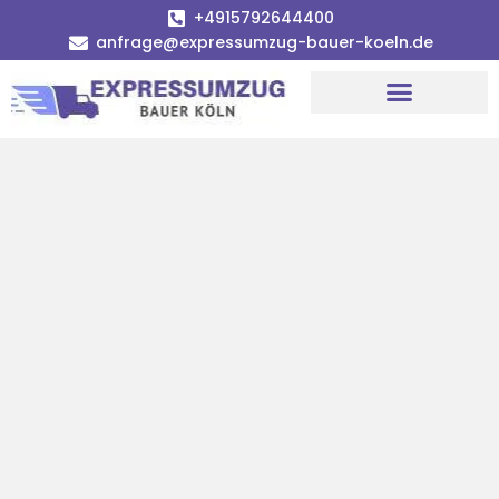
+4915792644400
anfrage@expressumzug-bauer-koeln.de
Umzugsunternehmen Köln