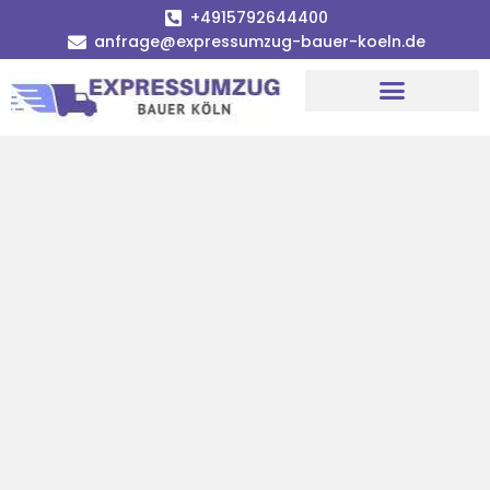
+4915792644400
anfrage@expressumzug-bauer-koeln.de
Umzugsunternehmen Köln