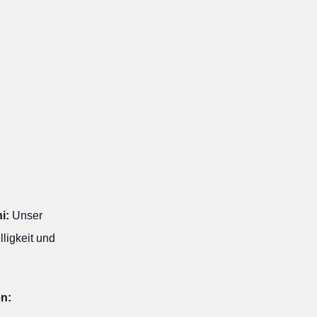
i:
Unser
ligkeit und
en: