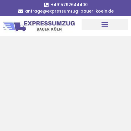
+4915792644400
anfrage@expressumzug-bauer-koeln.de
Umzugsunternehmen Köln