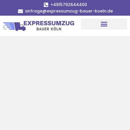
+4915792644400
anfrage@expressumzug-bauer-koeln.de
Umzugsunternehmen Köln