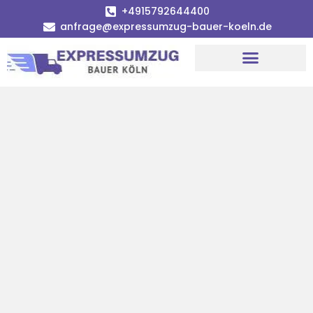
+4915792644400
anfrage@expressumzug-bauer-koeln.de
Umzugsunternehmen Köln