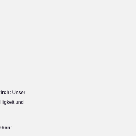
irch:
Unser
ligkeit und
iehen: