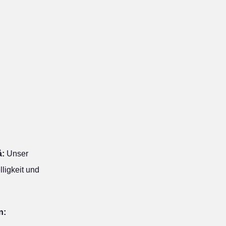
å:
Unser
ligkeit und
n: