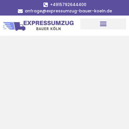
+4915792644400
anfrage@expressumzug-bauer-koeln.de
Umzugsunternehmen Köln