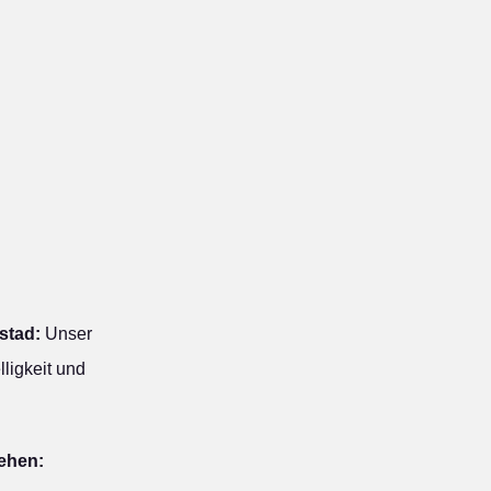
stad:
Unser
ligkeit und
iehen: