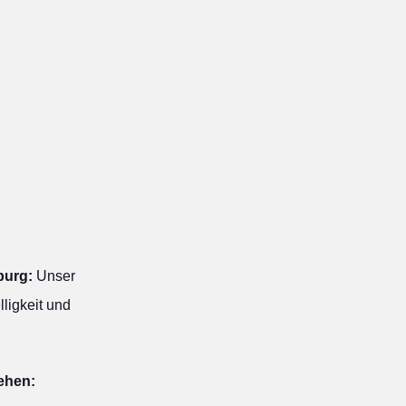
burg:
Unser
ligkeit und
ehen: