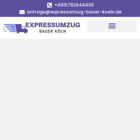
+4915792644400
anfrage@expressumzug-bauer-koeln.de
Umzugsunternehmen Köln