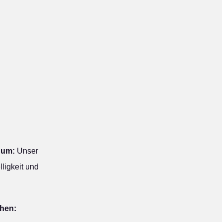
hum:
Unser
ligkeit und
ehen: