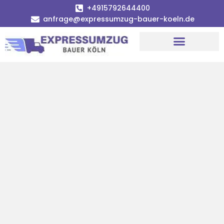
+4915792644400
anfrage@expressumzug-bauer-koeln.de
Umzugsunternehmen Köln