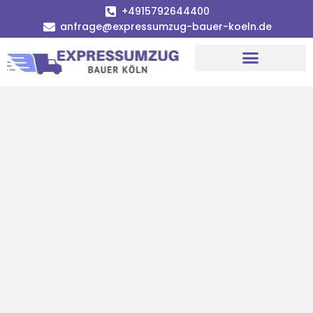
+4915792644400
anfrage@expressumzug-bauer-koeln.de
Umzugsunternehmen Köln