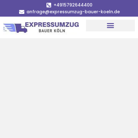
+4915792644400
anfrage@expressumzug-bauer-koeln.de
Umzugsunternehmen Köln