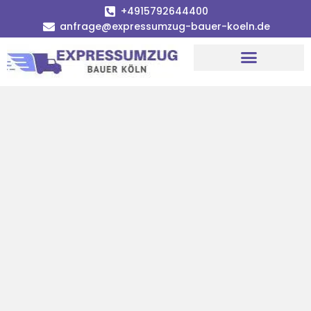
+4915792644400
anfrage@expressumzug-bauer-koeln.de
Umzugsunternehmen Köln