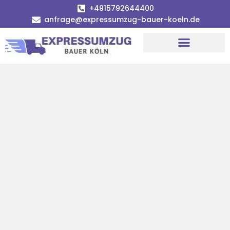
+4915792644400
anfrage@expressumzug-bauer-koeln.de
Umzugsunternehmen Köln