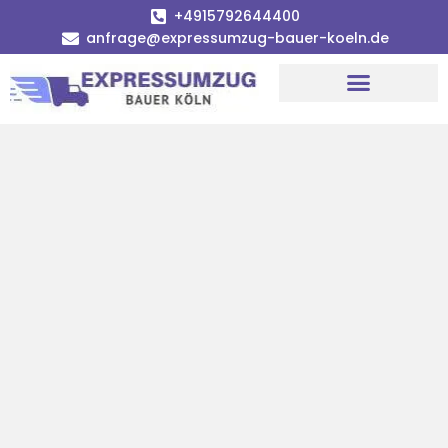
+4915792644400
anfrage@expressumzug-bauer-koeln.de
Umzugsunternehmen Köln