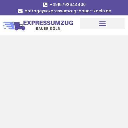
+4915792644400
anfrage@expressumzug-bauer-koeln.de
Umzugsunternehmen Köln