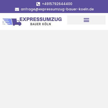
+4915792644400
anfrage@expressumzug-bauer-koeln.de
Umzugsunternehmen Köln