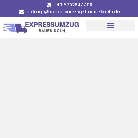
+4915792644400
anfrage@expressumzug-bauer-koeln.de
Umzugsunternehmen Köln