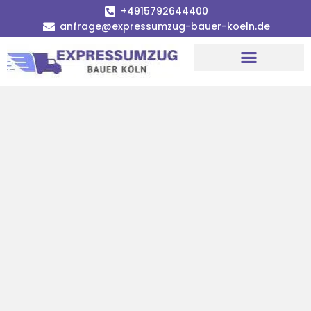
+4915792644400
anfrage@expressumzug-bauer-koeln.de
Umzugsunternehmen Köln