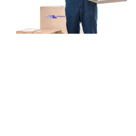
Unsere Mission
Ihr Umzug von Köln
nach Highland
Unsere Mission bei Expressumzug Bauer ist einfach: