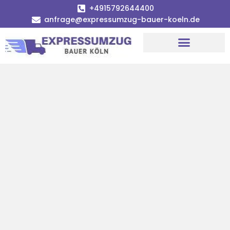
+4915792644400
anfrage@expressumzug-bauer-koeln.de
Umzugsunternehmen Köln