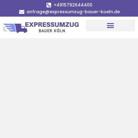
+4915792644400
anfrage@expressumzug-bauer-koeln.de
Umzugsunternehmen Köln